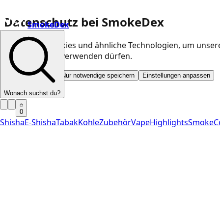
Datenschutz bei SmokeDex
SmokeDex
Wir nutzen Cookies und ähnliche Technologien, um unser
Kategorien wir verwenden dürfen.
Alle akzeptieren
Nur notwendige speichern
Einstellungen anpassen
Wonach suchst du?
0
Shisha
E-Shisha
Tabak
Kohle
Zubehör
Vape
Highlights
SmokeC