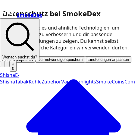
Datenschutz bei SmokeDex
SmokeDex
Wir nutzen Cookies und ähnliche Technologien, um
unsere Website zu verbessern und dir passende
Produktempfehlungen zu zeigen. Du kannst selbst
entscheiden, welche Kategorien wir verwenden dürfen.
Wonach suchst du?
Alle akzeptieren
Nur notwendige speichern
Einstellungen anpassen
0
Shisha
E-
Shisha
Tabak
Kohle
Zubehör
Vape
Highlights
SmokeCoins
Com