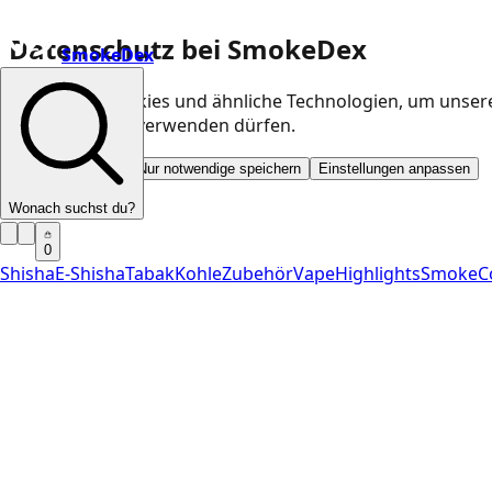
Datenschutz bei SmokeDex
SmokeDex
Wir nutzen Cookies und ähnliche Technologien, um unser
Kategorien wir verwenden dürfen.
Alle akzeptieren
Nur notwendige speichern
Einstellungen anpassen
Wonach suchst du?
0
Shisha
E-Shisha
Tabak
Kohle
Zubehör
Vape
Highlights
SmokeC