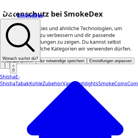
Datenschutz bei SmokeDex
SmokeDex
Wir nutzen Cookies und ähnliche Technologien, um
unsere Website zu verbessern und dir passende
Produktempfehlungen zu zeigen. Du kannst selbst
entscheiden, welche Kategorien wir verwenden dürfen.
Wonach suchst du?
Alle akzeptieren
Nur notwendige speichern
Einstellungen anpassen
0
Shisha
E-
Shisha
Tabak
Kohle
Zubehör
Vape
Highlights
SmokeCoins
Com