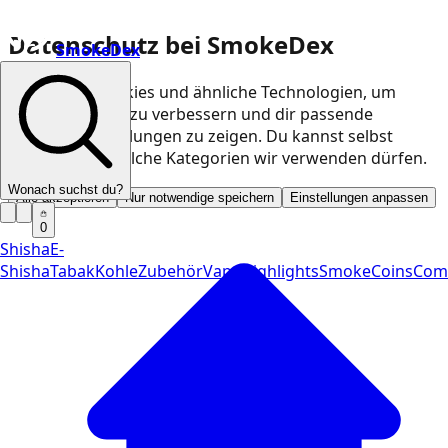
Datenschutz bei SmokeDex
SmokeDex
Wir nutzen Cookies und ähnliche Technologien, um
unsere Website zu verbessern und dir passende
Produktempfehlungen zu zeigen. Du kannst selbst
entscheiden, welche Kategorien wir verwenden dürfen.
Wonach suchst du?
Alle akzeptieren
Nur notwendige speichern
Einstellungen anpassen
0
Shisha
E-
Shisha
Tabak
Kohle
Zubehör
Vape
Highlights
SmokeCoins
Com