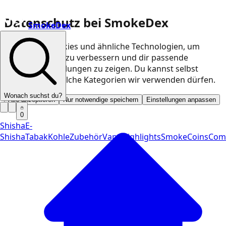
Datenschutz bei SmokeDex
SmokeDex
Wir nutzen Cookies und ähnliche Technologien, um
unsere Website zu verbessern und dir passende
Produktempfehlungen zu zeigen. Du kannst selbst
entscheiden, welche Kategorien wir verwenden dürfen.
Wonach suchst du?
Alle akzeptieren
Nur notwendige speichern
Einstellungen anpassen
0
Shisha
E-
Shisha
Tabak
Kohle
Zubehör
Vape
Highlights
SmokeCoins
Com