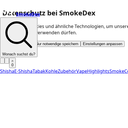
Datenschutz bei SmokeDex
SmokeDex
Wir nutzen Cookies und ähnliche Technologien, um unser
Kategorien wir verwenden dürfen.
Alle akzeptieren
Nur notwendige speichern
Einstellungen anpassen
Wonach suchst du?
0
Shisha
E-Shisha
Tabak
Kohle
Zubehör
Vape
Highlights
SmokeC