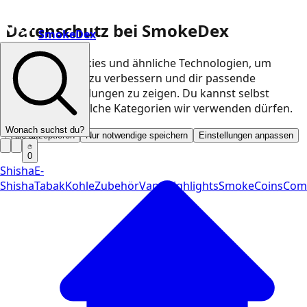
Datenschutz bei SmokeDex
SmokeDex
Wir nutzen Cookies und ähnliche Technologien, um
unsere Website zu verbessern und dir passende
Produktempfehlungen zu zeigen. Du kannst selbst
entscheiden, welche Kategorien wir verwenden dürfen.
Wonach suchst du?
Alle akzeptieren
Nur notwendige speichern
Einstellungen anpassen
0
Shisha
E-
Shisha
Tabak
Kohle
Zubehör
Vape
Highlights
SmokeCoins
Com