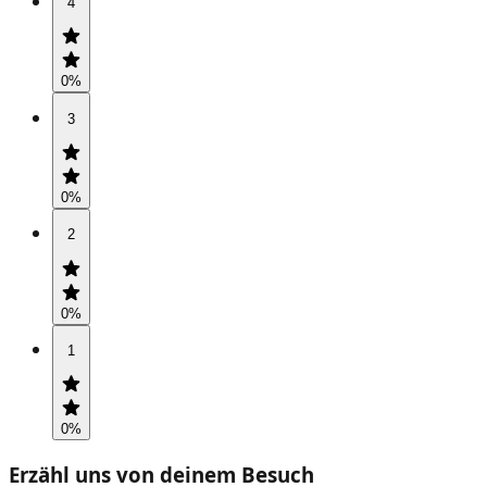
4
0
%
3
0
%
2
0
%
1
0
%
Erzähl uns von deinem Besuch