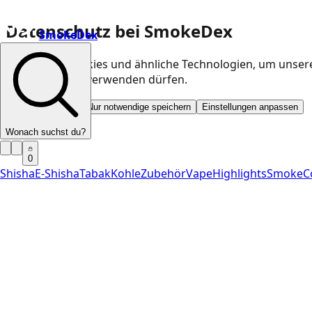
Datenschutz bei SmokeDex
SmokeDex
Wir nutzen Cookies und ähnliche Technologien, um unser
Kategorien wir verwenden dürfen.
Alle akzeptieren
Nur notwendige speichern
Einstellungen anpassen
Wonach suchst du?
0
Shisha
E-Shisha
Tabak
Kohle
Zubehör
Vape
Highlights
SmokeC