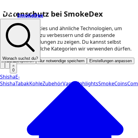
Datenschutz bei SmokeDex
SmokeDex
Wir nutzen Cookies und ähnliche Technologien, um
unsere Website zu verbessern und dir passende
Produktempfehlungen zu zeigen. Du kannst selbst
entscheiden, welche Kategorien wir verwenden dürfen.
Wonach suchst du?
Alle akzeptieren
Nur notwendige speichern
Einstellungen anpassen
0
Shisha
E-
Shisha
Tabak
Kohle
Zubehör
Vape
Highlights
SmokeCoins
Com