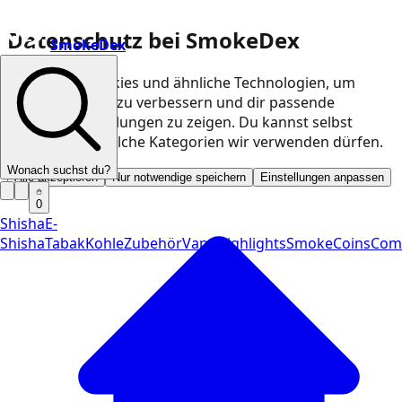
Datenschutz bei SmokeDex
SmokeDex
Wir nutzen Cookies und ähnliche Technologien, um
unsere Website zu verbessern und dir passende
Produktempfehlungen zu zeigen. Du kannst selbst
entscheiden, welche Kategorien wir verwenden dürfen.
Wonach suchst du?
Alle akzeptieren
Nur notwendige speichern
Einstellungen anpassen
0
Shisha
E-
Shisha
Tabak
Kohle
Zubehör
Vape
Highlights
SmokeCoins
Com