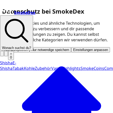
Datenschutz bei SmokeDex
SmokeDex
Wir nutzen Cookies und ähnliche Technologien, um
unsere Website zu verbessern und dir passende
Produktempfehlungen zu zeigen. Du kannst selbst
entscheiden, welche Kategorien wir verwenden dürfen.
Wonach suchst du?
Alle akzeptieren
Nur notwendige speichern
Einstellungen anpassen
0
Shisha
E-
Shisha
Tabak
Kohle
Zubehör
Vape
Highlights
SmokeCoins
Com