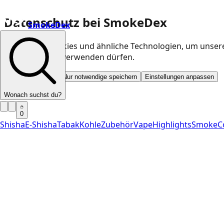
Datenschutz bei SmokeDex
SmokeDex
Wir nutzen Cookies und ähnliche Technologien, um unser
Kategorien wir verwenden dürfen.
Alle akzeptieren
Nur notwendige speichern
Einstellungen anpassen
Wonach suchst du?
0
Shisha
E-Shisha
Tabak
Kohle
Zubehör
Vape
Highlights
SmokeC