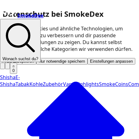
Datenschutz bei SmokeDex
SmokeDex
Wir nutzen Cookies und ähnliche Technologien, um
unsere Website zu verbessern und dir passende
Produktempfehlungen zu zeigen. Du kannst selbst
entscheiden, welche Kategorien wir verwenden dürfen.
Wonach suchst du?
Alle akzeptieren
Nur notwendige speichern
Einstellungen anpassen
0
Shisha
E-
Shisha
Tabak
Kohle
Zubehör
Vape
Highlights
SmokeCoins
Com