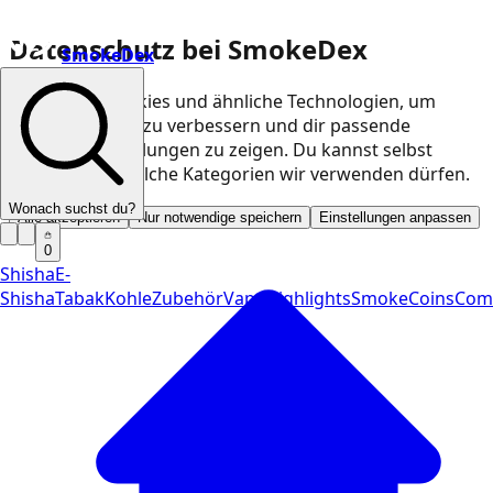
Datenschutz bei SmokeDex
SmokeDex
Wir nutzen Cookies und ähnliche Technologien, um
unsere Website zu verbessern und dir passende
Produktempfehlungen zu zeigen. Du kannst selbst
entscheiden, welche Kategorien wir verwenden dürfen.
Wonach suchst du?
Alle akzeptieren
Nur notwendige speichern
Einstellungen anpassen
0
Shisha
E-
Shisha
Tabak
Kohle
Zubehör
Vape
Highlights
SmokeCoins
Com