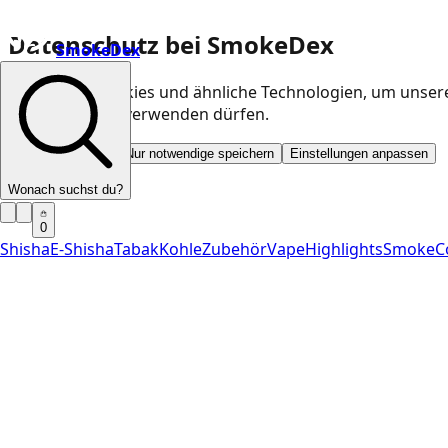
Datenschutz bei SmokeDex
SmokeDex
Wir nutzen Cookies und ähnliche Technologien, um unser
Kategorien wir verwenden dürfen.
Alle akzeptieren
Nur notwendige speichern
Einstellungen anpassen
Wonach suchst du?
0
Shisha
E-Shisha
Tabak
Kohle
Zubehör
Vape
Highlights
SmokeC