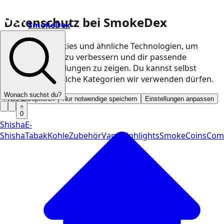
Datenschutz bei SmokeDex
SmokeDex
Wir nutzen Cookies und ähnliche Technologien, um
unsere Website zu verbessern und dir passende
Produktempfehlungen zu zeigen. Du kannst selbst
entscheiden, welche Kategorien wir verwenden dürfen.
Wonach suchst du?
Alle akzeptieren
Nur notwendige speichern
Einstellungen anpassen
0
Shisha
E-
Shisha
Tabak
Kohle
Zubehör
Vape
Highlights
SmokeCoins
Com