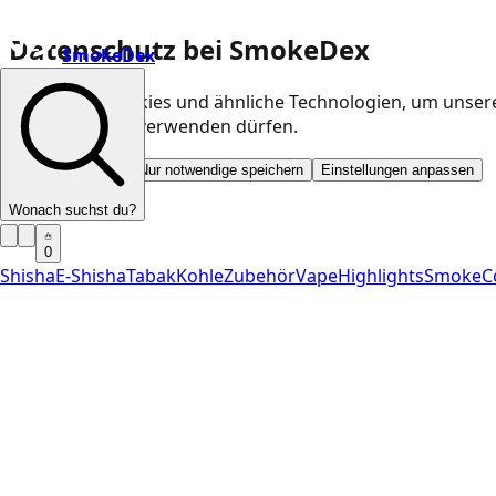
Datenschutz bei SmokeDex
SmokeDex
Wir nutzen Cookies und ähnliche Technologien, um unser
Kategorien wir verwenden dürfen.
Alle akzeptieren
Nur notwendige speichern
Einstellungen anpassen
Wonach suchst du?
0
Shisha
E-Shisha
Tabak
Kohle
Zubehör
Vape
Highlights
SmokeC