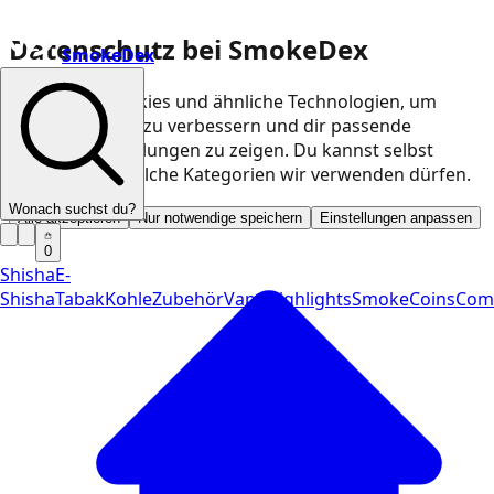
Datenschutz bei SmokeDex
SmokeDex
Wir nutzen Cookies und ähnliche Technologien, um
unsere Website zu verbessern und dir passende
Produktempfehlungen zu zeigen. Du kannst selbst
entscheiden, welche Kategorien wir verwenden dürfen.
Wonach suchst du?
Alle akzeptieren
Nur notwendige speichern
Einstellungen anpassen
0
Shisha
E-
Shisha
Tabak
Kohle
Zubehör
Vape
Highlights
SmokeCoins
Com