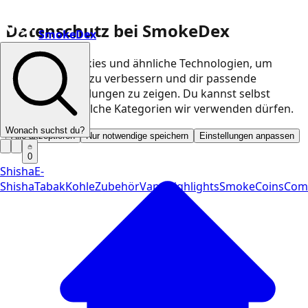
Datenschutz bei SmokeDex
SmokeDex
Wir nutzen Cookies und ähnliche Technologien, um
unsere Website zu verbessern und dir passende
Produktempfehlungen zu zeigen. Du kannst selbst
entscheiden, welche Kategorien wir verwenden dürfen.
Wonach suchst du?
Alle akzeptieren
Nur notwendige speichern
Einstellungen anpassen
0
Shisha
E-
Shisha
Tabak
Kohle
Zubehör
Vape
Highlights
SmokeCoins
Com