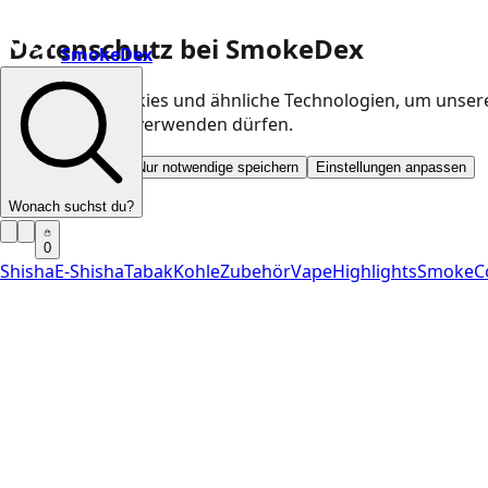
Datenschutz bei SmokeDex
SmokeDex
Wir nutzen Cookies und ähnliche Technologien, um unser
Kategorien wir verwenden dürfen.
Alle akzeptieren
Nur notwendige speichern
Einstellungen anpassen
Wonach suchst du?
0
Shisha
E-Shisha
Tabak
Kohle
Zubehör
Vape
Highlights
SmokeC