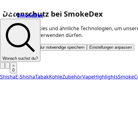
Datenschutz bei SmokeDex
SmokeDex
Wir nutzen Cookies und ähnliche Technologien, um unser
Kategorien wir verwenden dürfen.
Alle akzeptieren
Nur notwendige speichern
Einstellungen anpassen
Wonach suchst du?
0
Shisha
E-Shisha
Tabak
Kohle
Zubehör
Vape
Highlights
SmokeC