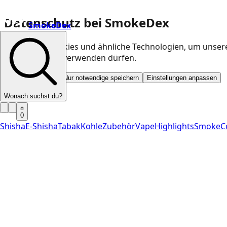
Datenschutz bei SmokeDex
SmokeDex
Wir nutzen Cookies und ähnliche Technologien, um unser
Kategorien wir verwenden dürfen.
Alle akzeptieren
Nur notwendige speichern
Einstellungen anpassen
Wonach suchst du?
0
Shisha
E-Shisha
Tabak
Kohle
Zubehör
Vape
Highlights
SmokeC