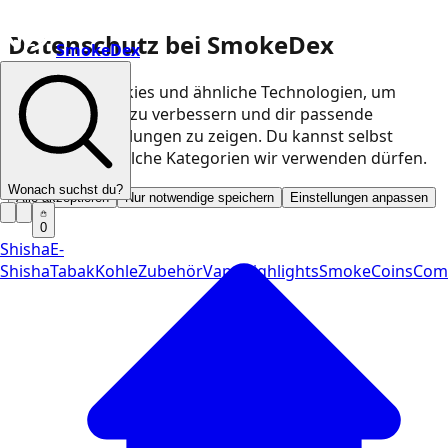
Datenschutz bei SmokeDex
SmokeDex
Wir nutzen Cookies und ähnliche Technologien, um
unsere Website zu verbessern und dir passende
Produktempfehlungen zu zeigen. Du kannst selbst
entscheiden, welche Kategorien wir verwenden dürfen.
Wonach suchst du?
Alle akzeptieren
Nur notwendige speichern
Einstellungen anpassen
0
Shisha
E-
Shisha
Tabak
Kohle
Zubehör
Vape
Highlights
SmokeCoins
Com