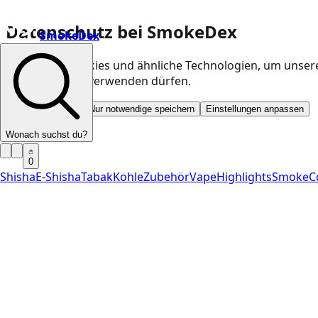
Datenschutz bei SmokeDex
SmokeDex
Wir nutzen Cookies und ähnliche Technologien, um unser
Kategorien wir verwenden dürfen.
Alle akzeptieren
Nur notwendige speichern
Einstellungen anpassen
Wonach suchst du?
0
Shisha
E-Shisha
Tabak
Kohle
Zubehör
Vape
Highlights
SmokeC