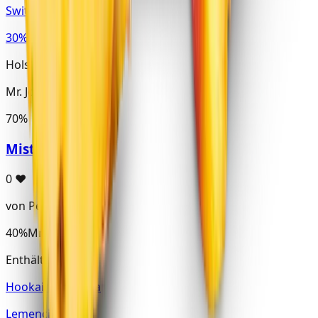
Swit Comet
30%
Holster · Virginia
Mr. John
70%
MisterLemonice
0
♥
von PeRkYI
40%
Mr. John
Enthält Mr. John
Hookain · Virginia
Lemenciaga