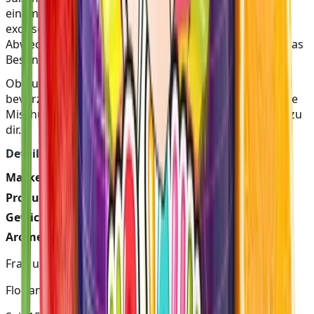
einem lebendigen und fruchtigen Erlebnis. Die
exotischen Noten sorgen für eine erfrischende
Abwechslung und machen jede Shisha-Session zu etwas
Besonderem.
Ob du einen klaren, fruchtigen Tabakgeschmack
bevorzugst oder einfach Lust auf eine neue, belebende
Mischung hast, Mr. John bringt tropisches Flair direkt zu
dir.
Details:
Marke:
Holster
Produkt:
Mr. John
Gewicht:
200g
Aromen:
Ananas, Pfirsich, Zitrone
Frag unseren Shisha Experten
Florian