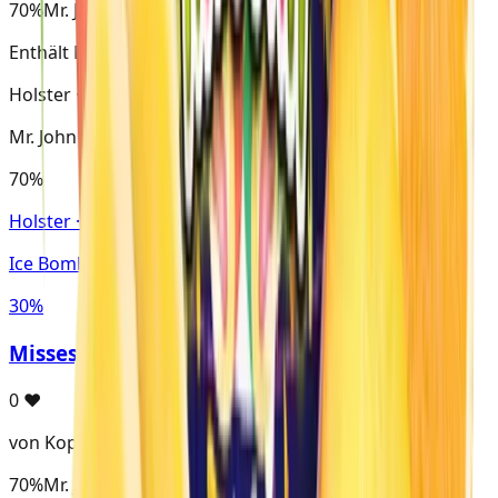
70%
Mr. John
Enthält Mr. John
Holster · Virginia
Mr. John
70%
Holster · Virginia
Ice Bomb
30%
MissesJohn
0
♥
von Kopfbauer
70%
Mr. John