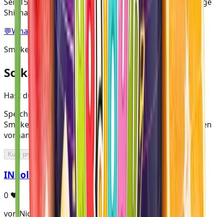
Seit 15 Jahren in der Shisha Szene aktiv & 5 Jahre in Folge
Shisha Europameister.
💬
WhatsApp · 0170 3250234
SmokeDex Mixology
So kannst du Mr. John mischen
Hast du Mr. John zuhause?
Speichere Mr. John in deinem digitalen Tabakregal auf
SmokeDex und wir zeigen dir, welche Mixe du mit deinen
vorhandenen Sorten direkt mischen kannst.
Kurz prüfen ...
INholGrapeJohn
0
♥
von Nico_hpunkt