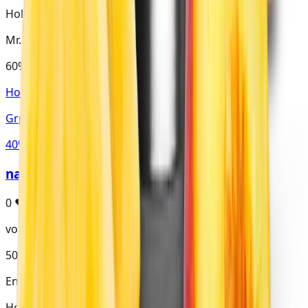
Holster · Virginia
Mr. John
60%
Holster · Virginia
Grp 2.0
40%
nasseanna
0
♥
von Ruhr_Pottler_97
50%
Mr. John
Enthält Mr. John
Holster · Virginia