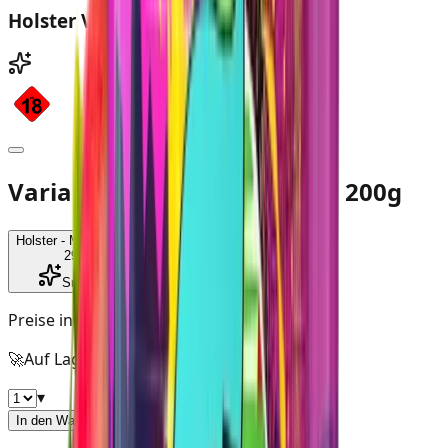
Holster Virginia Mr. John Tabak
Variante: Holster - Mr. John, 200g
Holster - Mr. John, 200g
29,90 €
SmokeDex+
Preise inkl. MwSt. zzgl.
Versandkosten
🚀
Auf Lager – in 1–2 Werktagen bei dir
▾
In den Warenkorb