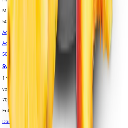
Mr. John
50%
Aqua Mentha
Aqua Pynapl
50%
SweetJohn
1
♥
von CanCabi90
70%
Mr. John
Enthält Mr. John
Darkside · Base Line