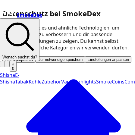
Datenschutz bei SmokeDex
SmokeDex
Wir nutzen Cookies und ähnliche Technologien, um
unsere Website zu verbessern und dir passende
Produktempfehlungen zu zeigen. Du kannst selbst
entscheiden, welche Kategorien wir verwenden dürfen.
Wonach suchst du?
Alle akzeptieren
Nur notwendige speichern
Einstellungen anpassen
0
Shisha
E-
Shisha
Tabak
Kohle
Zubehör
Vape
Highlights
SmokeCoins
Com