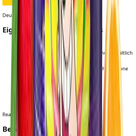
Deutschland
Eigenschaften des Produkts
Hersteller
:
Holster
Status
:
Im SmokeDex Shop erhältlich
Herkunftsland
:
Deutschland
Geschmack
:
Ananas & Pfirsich & Zitrone
Richtungen
:
Süß · Fruchtig
Grundtabak
:
Virginia
Nikotinstärke
:
2
/5
Grundtabak-
1
/5
Geschmack
:
Ready to read?
Beschreibung