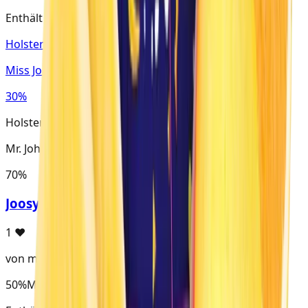
Enthält Mr. John
Holster · Virginia
Miss Joosy
30%
Holster · Virginia
Mr. John
70%
JoosyJohn
1
♥
von maxnagel
50%
Mr. John