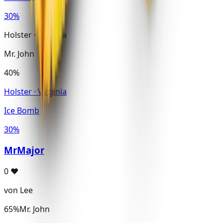
30%
Holster · Virginia
Mr. John
40%
Holster · Virginia
Ice Bomb
30%
MrMajor
0
♥
von Lee
65%
Mr. John