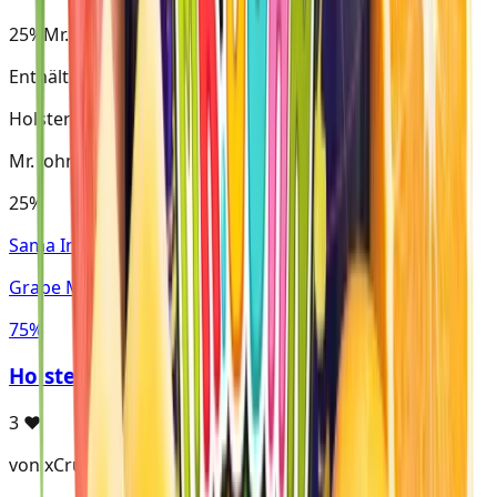
25%
Mr. John
Enthält Mr. John
Holster · Virginia
Mr. John
25%
Sama Infinity
Grape Mint
75%
Holster Mr John mit Ice Bomb
3
♥
von xCrunkyz