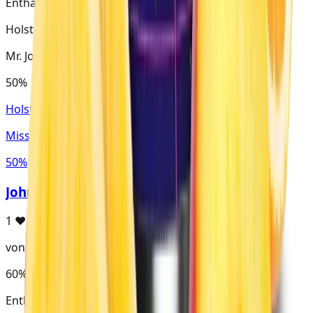
Enthält Mr. John
Holster · Virginia
Mr. John
50%
Holster · Virginia
Miss Joosy
50%
JohnGrape
1
♥
von V057R4
60%
Mr. John
Enthält Mr. John