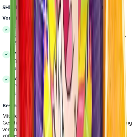
SHISHA TABAK | HOLSTER | MR. JOHN | 200G
Vorteile:
TROPISCHER GENUSS
✓
Saftige Ananas trifft süßen Pfirsich und spritzige
Zitrone.
FRISCHES AROMA
✓
Belebende Kombination für ein klares und
erfrischendes Raucherlebnis.
VIELSEITIG
✓
Perfekt für entspannte Shisha-Sessions mit
exotischem Flair.
Beschreibung:
Mit Holster Mr. John tauchst du in eine tropische
Geschmacksexplosion ein. Diese Shisha Tabakmischung
verbindet das intensive Aroma von saftiger Ananas,
süßem Pfirsich und einer Prise spritziger Zitrone zu