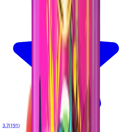
3.7
(
191
)