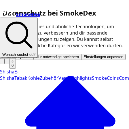
Datenschutz bei SmokeDex
SmokeDex
Wir nutzen Cookies und ähnliche Technologien, um
unsere Website zu verbessern und dir passende
Produktempfehlungen zu zeigen. Du kannst selbst
entscheiden, welche Kategorien wir verwenden dürfen.
Wonach suchst du?
Alle akzeptieren
Nur notwendige speichern
Einstellungen anpassen
0
Shisha
E-
Shisha
Tabak
Kohle
Zubehör
Vape
Highlights
SmokeCoins
Com