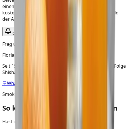
Bewertungen und Community-Infos gesammelt an
einem Ort findest. Bei Interesse kannst du dich
kostenlos eintragen und wir informieren dich, sobald
der Artikel verfügbar ist.
Ich habe Interesse
Frag unseren Shisha Experten
Florian
Seit 15 Jahren in der Shisha Szene aktiv & 5 Jahre in Folge
Shisha Europameister.
💬
WhatsApp · 0170 3250234
SmokeDex Mixology
So kannst du Team Oran mischen
Hast du Team Oran zuhause?