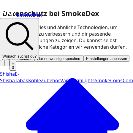
Datenschutz bei SmokeDex
SmokeDex
Wir nutzen Cookies und ähnliche Technologien, um
unsere Website zu verbessern und dir passende
Produktempfehlungen zu zeigen. Du kannst selbst
entscheiden, welche Kategorien wir verwenden dürfen.
Wonach suchst du?
Alle akzeptieren
Nur notwendige speichern
Einstellungen anpassen
0
Shisha
E-
Shisha
Tabak
Kohle
Zubehör
Vape
Highlights
SmokeCoins
Com