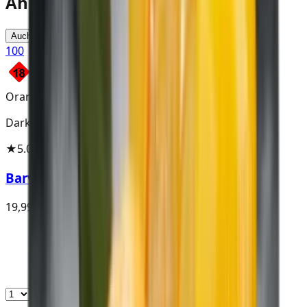
Ähnliche Alternativen:
Auch Virginia ansehen
100
Orange
Darkside
★
5.0
(
2
)
Barvy O
19,99 €
In den Warenkorb