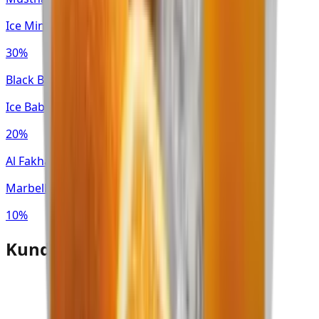
Ice Mint
30%
Black Burn
Ice Baby
20%
Al Fakhamah · Standard Line
Marbella
10%
Kundenbewertungen