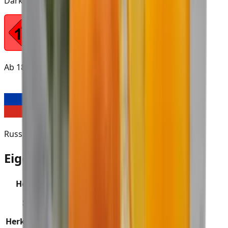
Dark Blend
Ab 18
Russland
Eigenschaften des Produkts
Hersteller
:
Must H
Derzeit nicht im SmokeDex Shop
Status
:
erhältlich
Herkunftsland
:
Russland