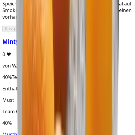
Speichere Team Oran in deinem digitalen Tabakregal auf
SmokeDex und wir zeigen dir, welche Mixe du mit deinen
vorhandenen Sorten direkt mischen kannst.
Kurz prüfen ...
Minty Team
0
♥
von WAGDY
40%
Team Oran
Enthält Team Oran
Must H
Team Oran
40%
Musthave