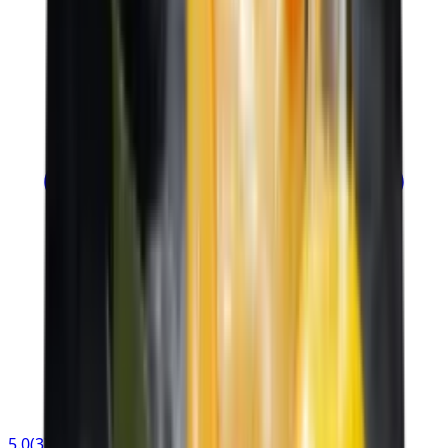
5.0
(
3
)