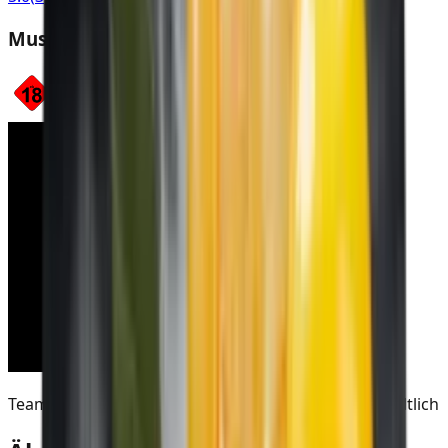
Must H Team Oran Tabak
Team Oran ist derzeit nicht im SmokeDex Shop erhältlich