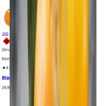
200
Zitruslimonade
Kismet Noir
★
4.5
(
8
)
Black Lemonade
29,90 €