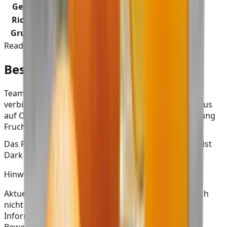
Geschmack
:
Orange
Richtungen
:
Fruchtig
Grundtabak
:
Dark Blend
Ready to read?
Beschreibung
Team Oran von Must H ist eine Tabaksorte. Dabei
verbindet das Produkt einen klaren Geschmacksfokus
auf Orange und eine Aromatik, die deutlich in Richtung
Fruchtig geht.
Das Produkt stammt aus Russland. Als Grundtabak ist
Dark Blend hinterlegt.
Hinweis
Aktuell kannst du dieses Produkt bei SmokeDex noch
nicht direkt kaufen. Wir listen es trotzdem als
Informationsquelle, damit du Daten, Varianten,