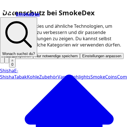
Datenschutz bei SmokeDex
SmokeDex
Wir nutzen Cookies und ähnliche Technologien, um
unsere Website zu verbessern und dir passende
Produktempfehlungen zu zeigen. Du kannst selbst
entscheiden, welche Kategorien wir verwenden dürfen.
Wonach suchst du?
Alle akzeptieren
Nur notwendige speichern
Einstellungen anpassen
0
Shisha
E-
Shisha
Tabak
Kohle
Zubehör
Vape
Highlights
SmokeCoins
Com