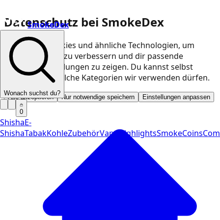
Datenschutz bei SmokeDex
SmokeDex
Wir nutzen Cookies und ähnliche Technologien, um
unsere Website zu verbessern und dir passende
Produktempfehlungen zu zeigen. Du kannst selbst
entscheiden, welche Kategorien wir verwenden dürfen.
Wonach suchst du?
Alle akzeptieren
Nur notwendige speichern
Einstellungen anpassen
0
Shisha
E-
Shisha
Tabak
Kohle
Zubehör
Vape
Highlights
SmokeCoins
Com