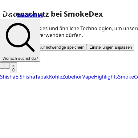
Datenschutz bei SmokeDex
SmokeDex
Wir nutzen Cookies und ähnliche Technologien, um unser
Kategorien wir verwenden dürfen.
Alle akzeptieren
Nur notwendige speichern
Einstellungen anpassen
Wonach suchst du?
0
Shisha
E-Shisha
Tabak
Kohle
Zubehör
Vape
Highlights
SmokeC