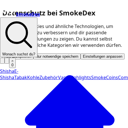
Datenschutz bei SmokeDex
SmokeDex
Wir nutzen Cookies und ähnliche Technologien, um
unsere Website zu verbessern und dir passende
Produktempfehlungen zu zeigen. Du kannst selbst
entscheiden, welche Kategorien wir verwenden dürfen.
Wonach suchst du?
Alle akzeptieren
Nur notwendige speichern
Einstellungen anpassen
0
Shisha
E-
Shisha
Tabak
Kohle
Zubehör
Vape
Highlights
SmokeCoins
Com