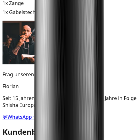
1x Zange
1x Gabelstecher
Frag unseren Shisha Experten
Florian
Seit 15 Jahren in der Shisha Szene aktiv & 5 Jahre in Folge
Shisha Europameister.
💬
WhatsApp · 0170 3250234
Kundenbewertungen