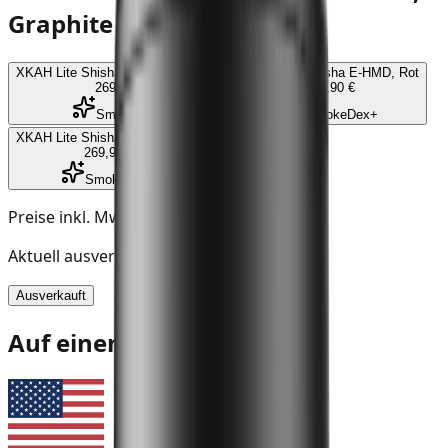
Graphite
XKAH Lite Shisha E-HMD, Graphite
XKAH Lite Shisha E-HMD, Rot
269,90 €
269,90 €
SmokeDex+
SmokeDex+
XKAH Lite Shisha E-HMD, Blau
269,90 €
SmokeDex+
Preise inkl. MwSt. zzgl.
Versandkosten
Aktuell ausverkauft
Ausverkauft
Auf einen Blick