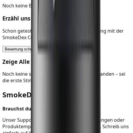
Noch keine Bewertungen
Erzähl uns deine Meinung
Schon getestet? Teile deine Session-Erfahrung mit der
SmokeDex Community.
Bewertung schreiben
Zeige Alle Bewertungen (0)
Noch keine schriftlichen Bewertungen vorhanden – sei
die erste Stimme!
SmokeDex Support
Brauchst du schnelle Hilfe?
Unser Support hilft dir bei Versand, Bestellungen oder
Produktempfehlungen in wenigen Minuten. Schreib uns