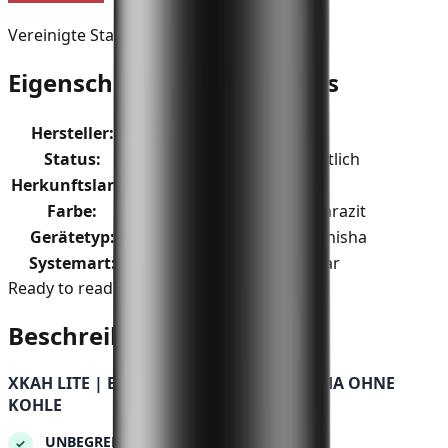
Vereinigte Staaten
Eigenschaften des Produkts
Hersteller
:
XKAH
Status
:
Im SmokeDex Shop erhältlich
Herkunftsland
:
Vereinigte Staaten
Farbe
:
Rot · Blau · Schwarz · Anthrazit
Gerätetyp
:
E-HMD für vorhandene Shisha
Systemart
:
Eigener Tabak verwendbar
Ready to read?
Beschreibung
XKAH LITE | E-HMD | ELEKTRISCHE SHISHA OHNE
KOHLE
UNBEGRENZTE POWER
✓