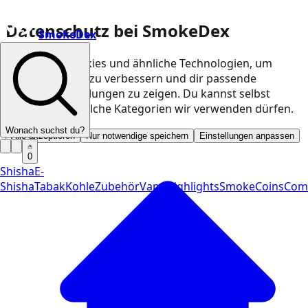
Datenschutz bei SmokeDex
SmokeDex
Wir nutzen Cookies und ähnliche Technologien, um
unsere Website zu verbessern und dir passende
Produktempfehlungen zu zeigen. Du kannst selbst
entscheiden, welche Kategorien wir verwenden dürfen.
Wonach suchst du?
Alle akzeptieren
Nur notwendige speichern
Einstellungen anpassen
0
Shisha
E-
Shisha
Tabak
Kohle
Zubehör
Vape
Highlights
SmokeCoins
Com