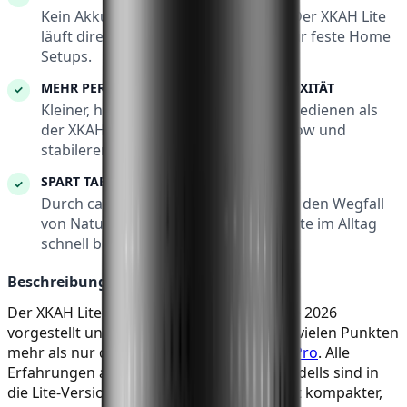
Kein Akku, kein Aufladen, kein Limit: Der XKAH Lite
läuft direkt über Kabel und ist ideal für feste Home
Setups.
MEHR PERFORMANCE, WENIGER KOMPLEXITÄT
✓
Kleiner, handlicher und einfacher zu bedienen als
der XKAH Pro, mit verbessertem Airflow und
stabilerer Bauweise.
SPART TABAK UND KOHLE
✓
Durch ca. 10 g Tabak pro Session und den Wegfall
von Naturkohle kann sich der XKAH Lite im Alltag
schnell bemerkbar machen.
Beschreibung:
Der XKAH Lite wurde auf der Shisha Messe 2026
vorgestellt und ist trotz seines Namens in vielen Punkten
mehr als nur die kleine Version des
XKAH Pro
. Alle
Erfahrungen aus der Nutzung des Pro-Modells sind in
die Lite-Version eingeflossen: Das Gerät ist kompakter,