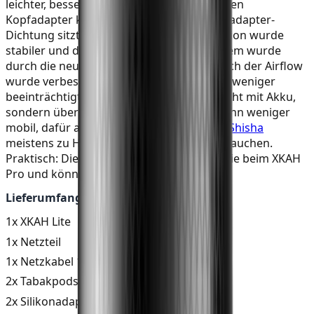
leichter, besser zu
reinigen
und mit breiteren
Kopfadapter kompatibel. Die dickere Kopfadapter-
Dichtung sitzt fest im Gerät, die Konstruktion wurde
stabiler und das bekannte Scharnierproblem wurde
durch die neue Bauweise direkt gelöst. Auch der Airflow
wurde verbessert, wodurch der Durchzug weniger
beeinträchtigt wird. Der XKAH Lite läuft nicht mit Akku,
sondern über ein Stromkabel. Das macht ihn weniger
mobil, dafür aber perfekt für alle, die ihre
Shisha
meistens zu Hause an einem festen Platz rauchen.
Praktisch: Die Tabakpods sind dieselben wie beim XKAH
Pro und können weiterverwendet werden.
Lieferumfang:
1x XKAH Lite
1x Netzteil
1x Netzkabel 1,50 m
2x Tabakpods
2x Silikonadapter