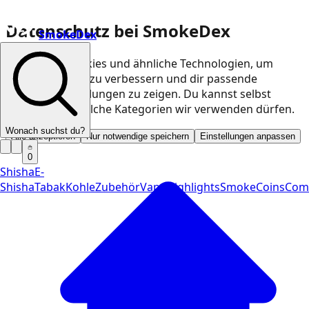
Datenschutz bei SmokeDex
SmokeDex
Wir nutzen Cookies und ähnliche Technologien, um
unsere Website zu verbessern und dir passende
Produktempfehlungen zu zeigen. Du kannst selbst
entscheiden, welche Kategorien wir verwenden dürfen.
Wonach suchst du?
Alle akzeptieren
Nur notwendige speichern
Einstellungen anpassen
0
Shisha
E-
Shisha
Tabak
Kohle
Zubehör
Vape
Highlights
SmokeCoins
Com