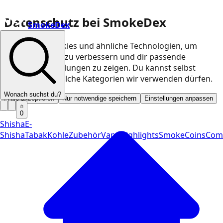
Datenschutz bei SmokeDex
SmokeDex
Wir nutzen Cookies und ähnliche Technologien, um
unsere Website zu verbessern und dir passende
Produktempfehlungen zu zeigen. Du kannst selbst
entscheiden, welche Kategorien wir verwenden dürfen.
Wonach suchst du?
Alle akzeptieren
Nur notwendige speichern
Einstellungen anpassen
0
Shisha
E-
Shisha
Tabak
Kohle
Zubehör
Vape
Highlights
SmokeCoins
Com