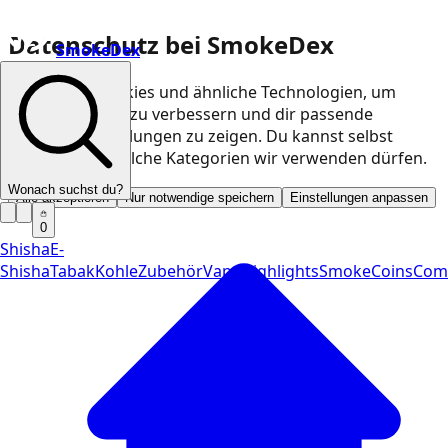
Datenschutz bei SmokeDex
SmokeDex
Wir nutzen Cookies und ähnliche Technologien, um
unsere Website zu verbessern und dir passende
Produktempfehlungen zu zeigen. Du kannst selbst
entscheiden, welche Kategorien wir verwenden dürfen.
Wonach suchst du?
Alle akzeptieren
Nur notwendige speichern
Einstellungen anpassen
0
Shisha
E-
Shisha
Tabak
Kohle
Zubehör
Vape
Highlights
SmokeCoins
Com