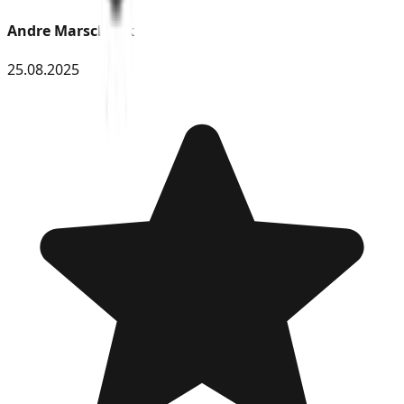
Andre Marscholik
25.08.2025