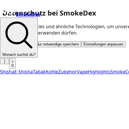
Datenschutz bei SmokeDex
SmokeDex
Wir nutzen Cookies und ähnliche Technologien, um unser
Kategorien wir verwenden dürfen.
Alle akzeptieren
Nur notwendige speichern
Einstellungen anpassen
Wonach suchst du?
0
Shisha
E-Shisha
Tabak
Kohle
Zubehör
Vape
Highlights
SmokeC