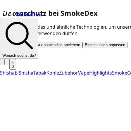
Datenschutz bei SmokeDex
SmokeDex
Wir nutzen Cookies und ähnliche Technologien, um unser
Kategorien wir verwenden dürfen.
Alle akzeptieren
Nur notwendige speichern
Einstellungen anpassen
Wonach suchst du?
0
Shisha
E-Shisha
Tabak
Kohle
Zubehör
Vape
Highlights
SmokeC