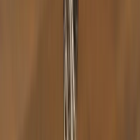
WhatsApp Chat starten