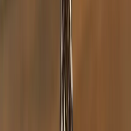
Erzähl uns deine Meinung
Schon getestet? Teile deine Session-Erfahrung mit der
SmokeDex Community.
Bewertung schreiben
Zeige Alle Bewertungen (0)
Noch keine schriftlichen Bewertungen vorhanden – sei
die erste Stimme!
SmokeDex Support
Brauchst du schnelle Hilfe?
Unser Support hilft dir bei Versand, Bestellungen oder
Produktempfehlungen in wenigen Minuten. Schreib uns
einfach auf WhatsApp.