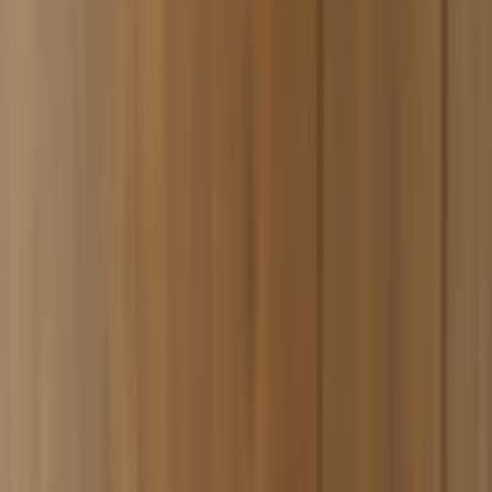
Startseite