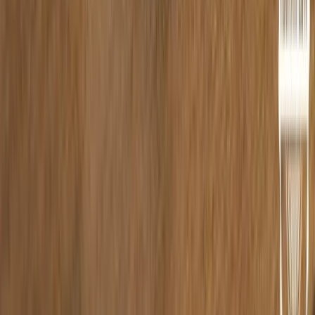
Informationen
Kontakt
Offizielle Partner
Versand & Zahlung
Widerrufsbelehrung
Datenschutz
AGB
Impressum
Cookie-Einstellungen