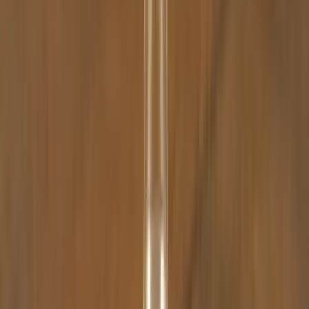
Zahlungs- & Versandarten