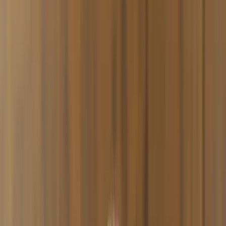
KS Schlauchanschluss Minea 18/8
KS Schlauchanschluss Minea 18/8
Variante: KS Schlauchanschluss
Minea 18/8 - Black
KS Schlauchanschluss Minea 18/8 - Black
19,90 €
SmokeDex+
KS Schlauchanschluss Minea 18/8 - Black/Yellow
19,90 €
SmokeDex+