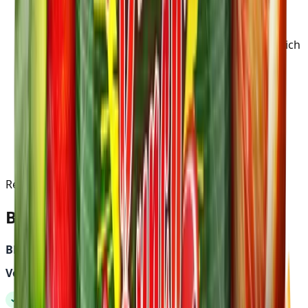
Hersteller
:
Holster
Status
:
Im SmokeDex Shop erhältlich
Herkunftsland
:
Deutschland
Geschmack
:
Grapefruit & Blutorange
Richtungen
:
Fruchtig · Herb
Grundtabak
:
Virginia
Nikotinstärke
:
2
/5
Grundtabak-
1
/5
Geschmack
:
Ready to read?
Beschreibung
BLOODY PUNCH | HOLSTER | SHISHA TABAK | 200G
Vorteile:
FRUCHTIG-FRISCH
✓