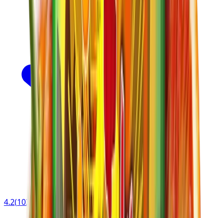
4.2
(
103
)