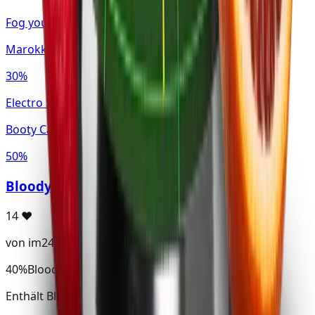
Fog your Life (FYL)
Marokkanische Minze
30%
Electro Smog
Booty Call
50%
BloodyNana
14
♥
von im24
40%
Bloody Punch
Enthält Bloody Punch