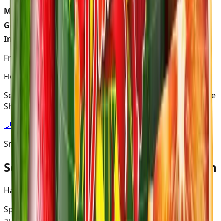
Marke:
Holster
Geschmack:
Grapefruit & Blutorange
Inhalt:
200g
Frag unseren Shisha Experten
Florian
Seit 15 Jahren in der Shisha Szene aktiv & 5 Jahre in Folge
Shisha Europameister.
💬
WhatsApp · 0170 3250234
SmokeDex Mixology
So kannst du Bloody Punch mischen
Hast du Bloody Punch zuhause?
Speichere Bloody Punch in deinem digitalen Tabakregal
auf SmokeDex und wir zeigen dir, welche Mixe du mit