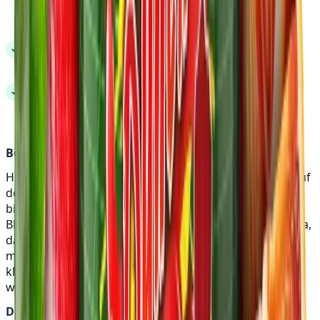
intensive Mischung aus herber Grapefruit und
süßer Blutorange
LEBENDIGES AROMA
✓
sorgt für ein belebendes Raucherlebnis
PERFEKT FÜR SHISHA
✓
bringt erfrischende Zitrusnoten optimal zur
Geltung
Beschreibung:
Holster Bloody Punch ist die perfekte Wahl, wenn du auf
der Suche nach einem fruchtig-frischen Shisha Tabak
bist. Die Kombination aus herber Grapefruit und süßer
Blutorange schafft ein intensives und lebendiges Aroma,
das deine Shisha-Session zu einem echten Genuss
macht. Die erfrischenden Zitrusnoten sorgen für einen
klaren und belebenden Geschmack, der dich immer
wieder begeistern wird.
Details: