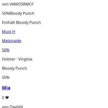
von VAMOSRMCF
50%
Bloody Punch
Enthält Bloody Punch
Must H
Melonaide
50%
Holster · Virginia
Bloody Punch
50%
Mia
0
♥
von Daviiiid