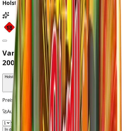
Holster Virginia Bloody Punch Tabak
Variante: Holster - Bloody Punch,
200g
Holster - Bloody Punch, 200g
29,90 €
SmokeDex+
Preise inkl. MwSt. zzgl.
Versandkosten
🚀
Auf Lager – in 1–2 Werktagen bei dir
▾
In den Warenkorb