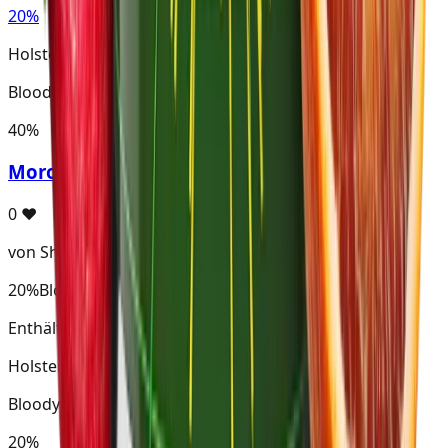
20%
Holster · Virginia
Bloody Punch
40%
MoroccanBloodPeach
0
♥
von Shishapparat
20%
Bloody Punch
Enthält Bloody Punch
Holster · Virginia
Bloody Punch
20%