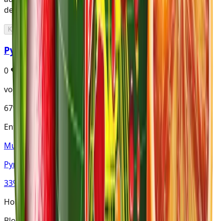
deinen vorhandenen Sorten direkt mischen kannst.
Kurz prüfen ...
PynkPunch
0
♥
von Fedelix
67%
Bloody Punch
Enthält Bloody Punch
Musthave
Pynkman
33%
Holster · Virginia
Bloody Punch