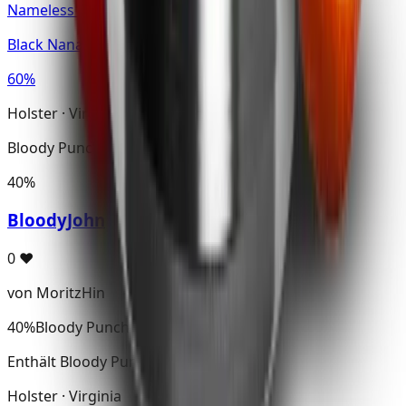
Nameless · Kombis Edition
Black Nana
60%
Holster · Virginia
Bloody Punch
40%
BloodyJohn
0
♥
von MoritzHin
40%
Bloody Punch
Enthält Bloody Punch
Holster · Virginia