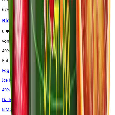
67%
Bloody Bergamot-Cactus Ice
0
♥
von Kopf-Bauamt
40%
Bloody Punch
Enthält Bloody Punch
Fog your Life (FYL)
Ice Kaktus
40%
Darkside · Base Line
B Monster