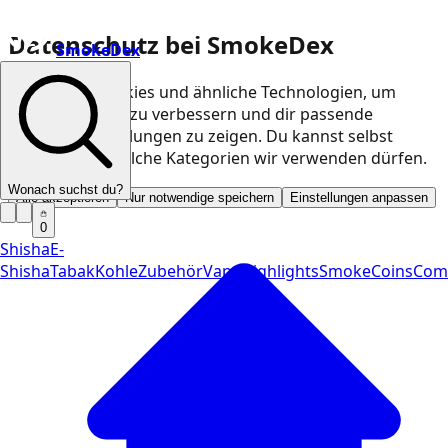
Datenschutz bei SmokeDex
SmokeDex
Wir nutzen Cookies und ähnliche Technologien, um
unsere Website zu verbessern und dir passende
Produktempfehlungen zu zeigen. Du kannst selbst
entscheiden, welche Kategorien wir verwenden dürfen.
Wonach suchst du?
Alle akzeptieren
Nur notwendige speichern
Einstellungen anpassen
0
Shisha
E-
Shisha
Tabak
Kohle
Zubehör
Vape
Highlights
SmokeCoins
Com