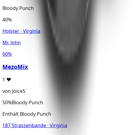
Bloody Punch
40%
Holster · Virginia
Mr. John
60%
MezoMix
1
♥
von JoiceS
50%
Bloody Punch
Enthält Bloody Punch
187 Strassenbande · Virginia