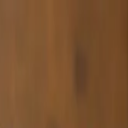
e Website zu verbessern und dir passende Produktempfehlu
oins
Community