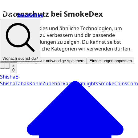
Datenschutz bei SmokeDex
SmokeDex
Wir nutzen Cookies und ähnliche Technologien, um
unsere Website zu verbessern und dir passende
Produktempfehlungen zu zeigen. Du kannst selbst
entscheiden, welche Kategorien wir verwenden dürfen.
Wonach suchst du?
Alle akzeptieren
Nur notwendige speichern
Einstellungen anpassen
0
Shisha
E-
Shisha
Tabak
Kohle
Zubehör
Vape
Highlights
SmokeCoins
Com