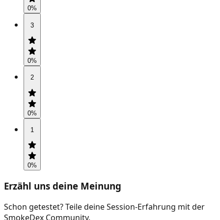
0
%
3
0
%
2
0
%
1
0
%
Erzähl uns deine Meinung
Schon getestet? Teile deine Session-Erfahrung mit der
SmokeDex Community.