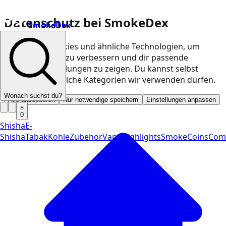
Datenschutz bei SmokeDex
SmokeDex
Wir nutzen Cookies und ähnliche Technologien, um
unsere Website zu verbessern und dir passende
Produktempfehlungen zu zeigen. Du kannst selbst
entscheiden, welche Kategorien wir verwenden dürfen.
Wonach suchst du?
Alle akzeptieren
Nur notwendige speichern
Einstellungen anpassen
0
Shisha
E-
Shisha
Tabak
Kohle
Zubehör
Vape
Highlights
SmokeCoins
Com