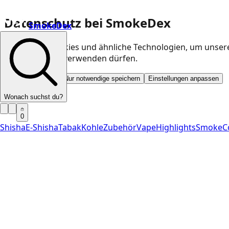
Datenschutz bei SmokeDex
SmokeDex
Wir nutzen Cookies und ähnliche Technologien, um unser
Kategorien wir verwenden dürfen.
Alle akzeptieren
Nur notwendige speichern
Einstellungen anpassen
Wonach suchst du?
0
Shisha
E-Shisha
Tabak
Kohle
Zubehör
Vape
Highlights
SmokeC