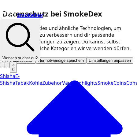
Datenschutz bei SmokeDex
SmokeDex
Wir nutzen Cookies und ähnliche Technologien, um
unsere Website zu verbessern und dir passende
Produktempfehlungen zu zeigen. Du kannst selbst
entscheiden, welche Kategorien wir verwenden dürfen.
Wonach suchst du?
Alle akzeptieren
Nur notwendige speichern
Einstellungen anpassen
0
Shisha
E-
Shisha
Tabak
Kohle
Zubehör
Vape
Highlights
SmokeCoins
Com