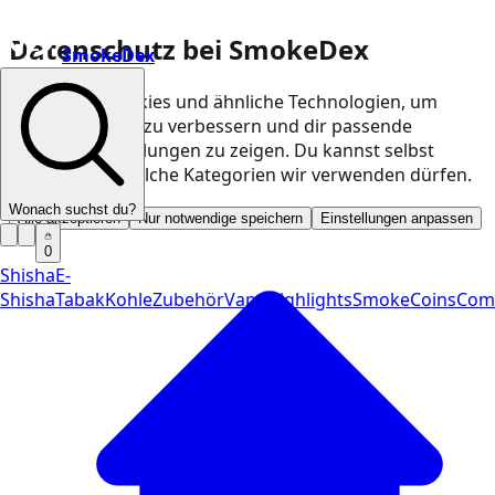
Datenschutz bei SmokeDex
SmokeDex
Wir nutzen Cookies und ähnliche Technologien, um
unsere Website zu verbessern und dir passende
Produktempfehlungen zu zeigen. Du kannst selbst
entscheiden, welche Kategorien wir verwenden dürfen.
Wonach suchst du?
Alle akzeptieren
Nur notwendige speichern
Einstellungen anpassen
0
Shisha
E-
Shisha
Tabak
Kohle
Zubehör
Vape
Highlights
SmokeCoins
Com