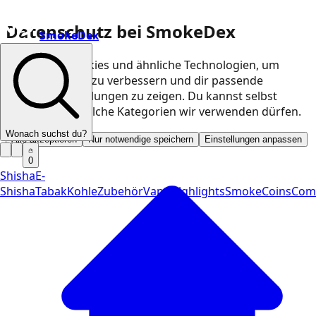
Datenschutz bei SmokeDex
SmokeDex
Wir nutzen Cookies und ähnliche Technologien, um
unsere Website zu verbessern und dir passende
Produktempfehlungen zu zeigen. Du kannst selbst
entscheiden, welche Kategorien wir verwenden dürfen.
Wonach suchst du?
Alle akzeptieren
Nur notwendige speichern
Einstellungen anpassen
0
Shisha
E-
Shisha
Tabak
Kohle
Zubehör
Vape
Highlights
SmokeCoins
Com