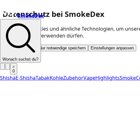
Datenschutz bei SmokeDex
SmokeDex
Wir nutzen Cookies und ähnliche Technologien, um unser
Kategorien wir verwenden dürfen.
Alle akzeptieren
Nur notwendige speichern
Einstellungen anpassen
Wonach suchst du?
0
Shisha
E-Shisha
Tabak
Kohle
Zubehör
Vape
Highlights
SmokeC